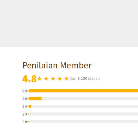
Penilaian Member
4.8
★ ★ ★ ★ ★
dari
8.180
ulasan
5★
4★
3★
2★
1★