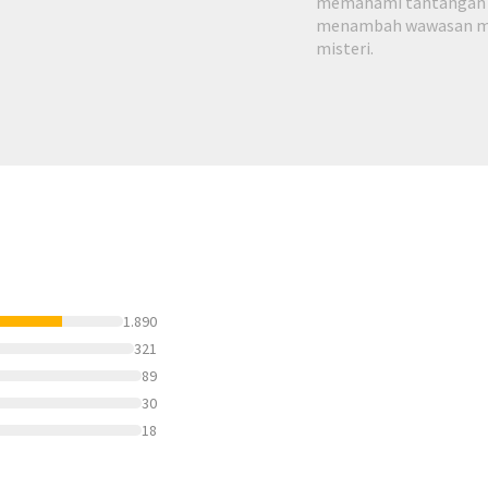
memahami tantangan ya
menambah wawasan men
misteri.
1.890
321
89
30
18