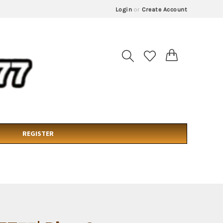
Login
or
Create Account
REGISTER