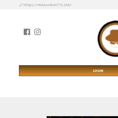
https://misteribet77x.ink/
LOGIN