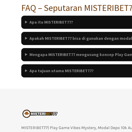
FAQ – Seputaran MISTERIBET
Apa itu MISTERIBET77?
Apakah MISTERIBET77 bisa di gunakan dengan modal
Mengapa MISTERIBET77 mengusung konsep Play Gam
Apa tujuan utama MISTERIBET77?
MISTERIBET77| Play Game Vibes Mystery, Modal Depo 10k Aut