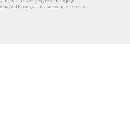
ng ada. Diskusi yang terbentuk juga
genai berbagai jenis permainan bertema