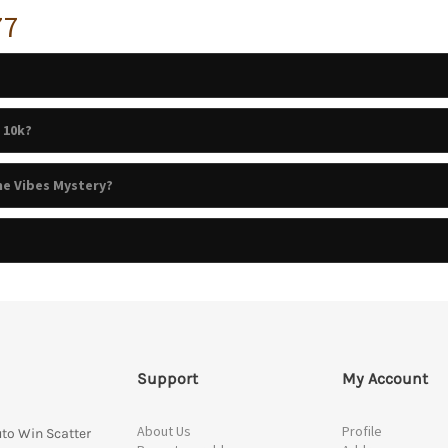
77
 10k?
e Vibes Mystery?
Support
My Account
About Us
Profile
o Win Scatter 