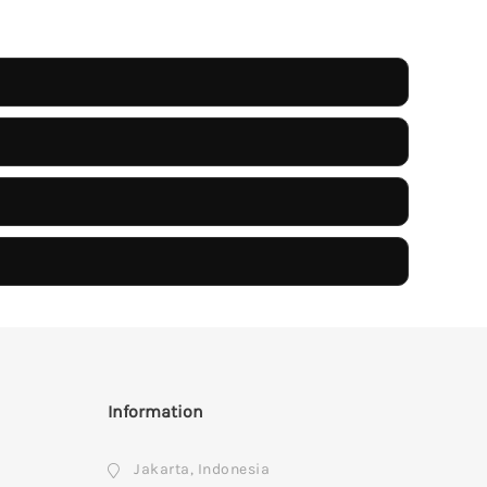
Information
Jakarta, Indonesia